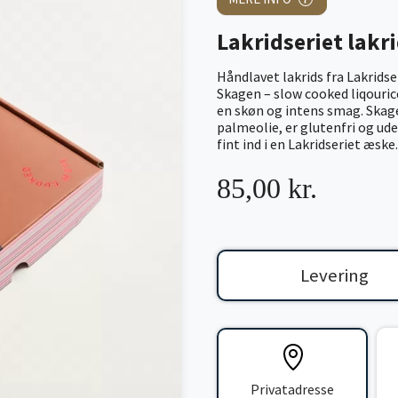
Lakridseriet lakr
Håndlavet lakrids fra Lakridse
Skagen – slow cooked liqouric
en skøn og intens smag. Skage
palmeolie, er glutenfri og ud
fint ind i en Lakridseriet æske.
85,00 kr.
Levering
Privatadresse