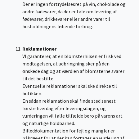
Der er ingen fortrydelsesret på vin, chokolade og
andre fødevarer, da der er tale om levering af
fødevarer, drikkevarer eller andre varer til
husholdningens løbende forbrug.
Reklamationer
VI garanterer, at en blomsterhilsen er frisk ved
modtagelsen, at udbringning sker på den
ønskede dag og at værdien af blomsterne svarer
til det bestilte.
Eventuelle reklamationer skal ske direkte til
butikken.
En sådan reklamation skal finde sted senest
første hverdag efter leveringsdagen, og
vurderingen vil i alle tilfælde bero på varens art
og naturlige holdbarhed.
Billeddokumentation for fejl og mangler er
påkrævet for at der kan fortages en vurdering af