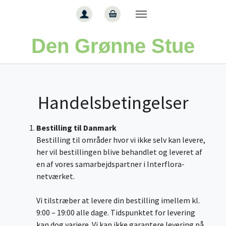
Gå til hoved-indhold
Den Grønne Stue
Handelsbetingelser
Bestilling til Danmark
Bestilling til områder hvor vi ikke selv kan levere,
her vil bestillingen blive behandlet og leveret af
en af vores samarbejdspartner i Interflora-
netværket.
Vi tilstræber at levere din bestilling imellem kl.
9:00 – 19:00 alle dage. Tidspunktet for levering
kan dog variere. Vi kan ikke garantere levering på